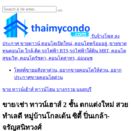
รับจ้างโพส ลง
ประกาศ ขายดาวน์ คอนโดเปิดใหม่, คอนโดพร้อมอยู่ ,ขายขาด
ทุนคอนโด ใกล้-ติด รถไฟฟ้า BTS,รถไฟฟ้าใต้ดิน MRT, คอนโด
สุขุมวิท, คอนโดรัชดา, คอนโดสาทร, อ่อนนุช
โพสต์ขายอสังหาด่วน, อยากขายคอนโดให้ด่วน, อยาก
ประกาศขายคอนโดด่วน
ขาย ทาวน์เฮ้าส์ ทาวน์โฮม บางกรวย นนทบุรี
ขาย/เช่า ทาวน์เฮาส์ 2 ชั้น ตกแต่งใหม่ สวย
ทำเลดี หมู่บ้านโกลเด้น ซิตี้ ปิ่นเกล้า-
จรัญสนิทวงศ์