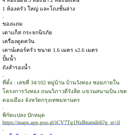
1 ห้องครัว ใหญ่ และโถงชั้นล่าง
.
ของแถม
เตาแก็ส กระจกนิรภัย
เครื่องดูดควัน
เคาน์เตอร์ครัว ขนาด 1.6 เมตร x2.6 เมตร
ปั้มน้ำ
ถังสำรองน้ำ
.
ที่ตั้ง : เลขที่ 34/102 หมู่บ้าน บ้านวังทอง ซอยภายใน
โครงการวังทอง ถนนวิภาวดีรังสิต แขวนสนามบิน เขต
ดองเมือง จังหวัดกรุงเทพมหานคร
.
พิกัดแปลง ปักหมุด
https://maps.app.goo.gl/iCV7Tg1NzBtumdii6?g_st=il
.