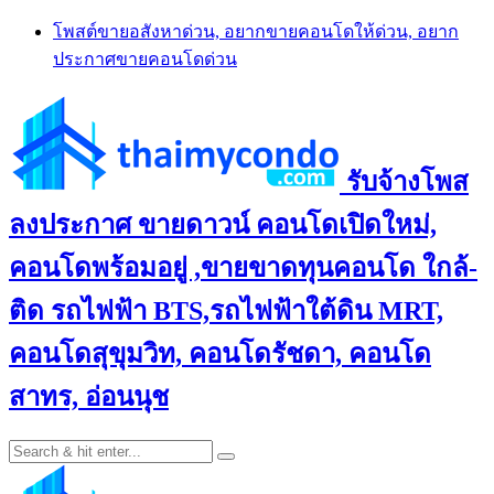
Skip
โพสต์ขายอสังหาด่วน, อยากขายคอนโดให้ด่วน, อยาก
to
ประกาศขายคอนโดด่วน
content
รับจ้างโพส
ลงประกาศ ขายดาวน์ คอนโดเปิดใหม่,
คอนโดพร้อมอยู่ ,ขายขาดทุนคอนโด ใกล้-
ติด รถไฟฟ้า BTS,รถไฟฟ้าใต้ดิน MRT,
คอนโดสุขุมวิท, คอนโดรัชดา, คอนโด
สาทร, อ่อนนุช