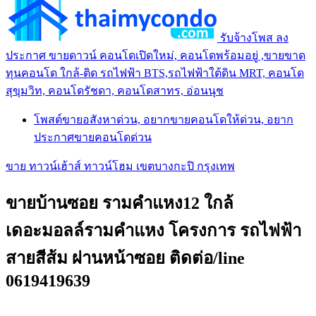
รับจ้างโพส ลง
ประกาศ ขายดาวน์ คอนโดเปิดใหม่, คอนโดพร้อมอยู่ ,ขายขาด
ทุนคอนโด ใกล้-ติด รถไฟฟ้า BTS,รถไฟฟ้าใต้ดิน MRT, คอนโด
สุขุมวิท, คอนโดรัชดา, คอนโดสาทร, อ่อนนุช
โพสต์ขายอสังหาด่วน, อยากขายคอนโดให้ด่วน, อยาก
ประกาศขายคอนโดด่วน
ขาย ทาวน์เฮ้าส์ ทาวน์โฮม เขตบางกะปิ กรุงเทพ
ขายบ้านซอย รามคำแหง12 ใกล้
เดอะมอลล์รามคำแหง โครงการ รถไฟฟ้า
สายสีส้ม ผ่านหน้าซอย ติดต่อ/line
0619419639