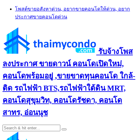
Skip
โพสต์ขายอสังหาด่วน, อยากขายคอนโดให้ด่วน, อยาก
to
ประกาศขายคอนโดด่วน
content
รับจ้างโพส
ลงประกาศ ขายดาวน์ คอนโดเปิดใหม่,
คอนโดพร้อมอยู่ ,ขายขาดทุนคอนโด ใกล้-
ติด รถไฟฟ้า BTS,รถไฟฟ้าใต้ดิน MRT,
คอนโดสุขุมวิท, คอนโดรัชดา, คอนโด
สาทร, อ่อนนุช