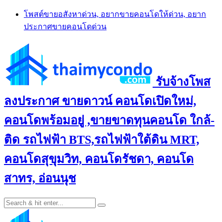
Skip
โพสต์ขายอสังหาด่วน, อยากขายคอนโดให้ด่วน, อยาก
to
ประกาศขายคอนโดด่วน
content
รับจ้างโพส
ลงประกาศ ขายดาวน์ คอนโดเปิดใหม่,
คอนโดพร้อมอยู่ ,ขายขาดทุนคอนโด ใกล้-
ติด รถไฟฟ้า BTS,รถไฟฟ้าใต้ดิน MRT,
คอนโดสุขุมวิท, คอนโดรัชดา, คอนโด
สาทร, อ่อนนุช