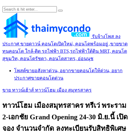
รับจ้างโพส ลง
ประกาศ ขายดาวน์ คอนโดเปิดใหม่, คอนโดพร้อมอยู่ ,ขายขาด
ทุนคอนโด ใกล้-ติด รถไฟฟ้า BTS,รถไฟฟ้าใต้ดิน MRT, คอนโด
สุขุมวิท, คอนโดรัชดา, คอนโดสาทร, อ่อนนุช
โพสต์ขายอสังหาด่วน, อยากขายคอนโดให้ด่วน, อยาก
ประกาศขายคอนโดด่วน
ขาย ทาวน์เฮ้าส์ ทาวน์โฮม เมือง สมุทรสาคร
ทาวน์โฮม เมืองสมุทรสาคร ทรีเว่ พระราม
2-เอกชัย Grand Opening 24-30 มิ.ย.นี้ เปิด
จอง จำนวนจำกัด ลงทะเบียนรับสิทธิพิเศษ