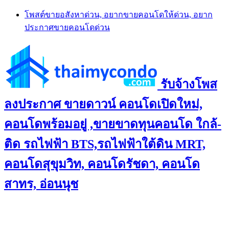
Skip
โพสต์ขายอสังหาด่วน, อยากขายคอนโดให้ด่วน, อยาก
to
ประกาศขายคอนโดด่วน
content
รับจ้างโพส
ลงประกาศ ขายดาวน์ คอนโดเปิดใหม่,
คอนโดพร้อมอยู่ ,ขายขาดทุนคอนโด ใกล้-
ติด รถไฟฟ้า BTS,รถไฟฟ้าใต้ดิน MRT,
คอนโดสุขุมวิท, คอนโดรัชดา, คอนโด
สาทร, อ่อนนุช