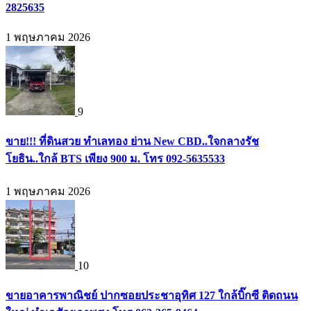
2825635
1 พฤษภาคม 2026
9
ขาย!!! ที่ดินสวย ทำเลทอง ย่าน New CBD..ใจกลางรัช
โยธิน..ใกล้ BTS เพียง 900 ม. โทร 092-5635533
1 พฤษภาคม 2026
10
ขายอาคารพาณิชย์ ปากซอยประชาอุทิศ 127 ใกล้บิ๊กซี ติดถนน