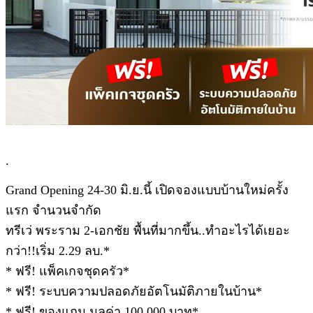
.
Grand Opening 24-30 มิ.ย.นี้ เปิดจองแบบบ้านใหม่ครั้ง
แรก จำนวนจำกัด
ทรีเว่ พระราม 2-เอกชัย พื้นที่มากขึ้น..ทำอะไรได้เยอะ
กว่า!!เริ่ม 2.29 ลบ.*
* ฟรี! แพ็คเกจชุดครัว*
* ฟรี! ระบบความปลอดภัยอัตโนมัติภายในบ้าน*
* ฟรี! ของแถม มูลค่า 100,000 บาท*