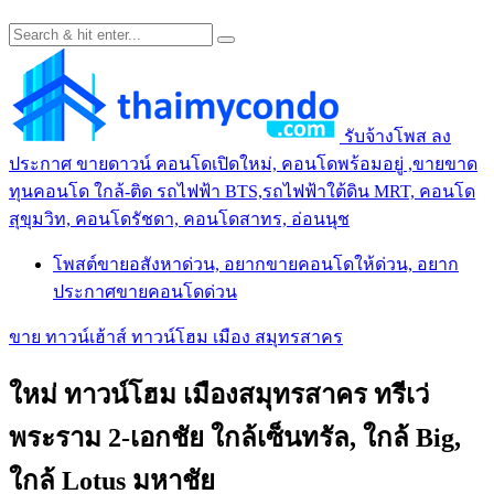
รับจ้างโพส ลง
ประกาศ ขายดาวน์ คอนโดเปิดใหม่, คอนโดพร้อมอยู่ ,ขายขาด
ทุนคอนโด ใกล้-ติด รถไฟฟ้า BTS,รถไฟฟ้าใต้ดิน MRT, คอนโด
สุขุมวิท, คอนโดรัชดา, คอนโดสาทร, อ่อนนุช
โพสต์ขายอสังหาด่วน, อยากขายคอนโดให้ด่วน, อยาก
ประกาศขายคอนโดด่วน
ขาย ทาวน์เฮ้าส์ ทาวน์โฮม เมือง สมุทรสาคร
ใหม่ ทาวน์โฮม เมืองสมุทรสาคร ทรีเว่
พระราม 2-เอกชัย ใกล้เซ็นทรัล, ใกล้ Big,
ใกล้ Lotus มหาชัย