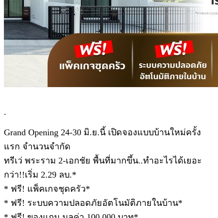
.
Grand Opening 24-30 มิ.ย.นี้ เปิดจองแบบบ้านใหม่ครั้ง
แรก จำนวนจำกัด
ทรีเว่ พระราม 2-เอกชัย พื้นที่มากขึ้น..ทำอะไรได้เยอะ
กว่า!!เริ่ม 2.29 ลบ.*
* ฟรี! แพ็คเกจชุดครัว*
* ฟรี! ระบบความปลอดภัยอัตโนมัติภายในบ้าน*
* ฟรี! ของแถม มูลค่า 100,000 บาท*