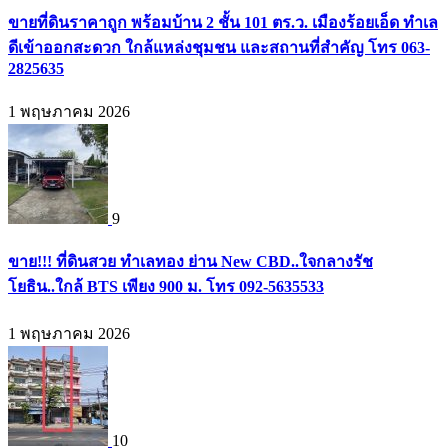
ขายที่ดินราคาถูก พร้อมบ้าน 2 ชั้น 101 ตร.ว. เมืองร้อยเอ็ด ทำเล
ดีเข้าออกสะดวก ใกล้แหล่งชุมชน และสถานที่สำคัญ โทร 063-
2825635
1 พฤษภาคม 2026
9
ขาย!!! ที่ดินสวย ทำเลทอง ย่าน New CBD..ใจกลางรัช
โยธิน..ใกล้ BTS เพียง 900 ม. โทร 092-5635533
1 พฤษภาคม 2026
10