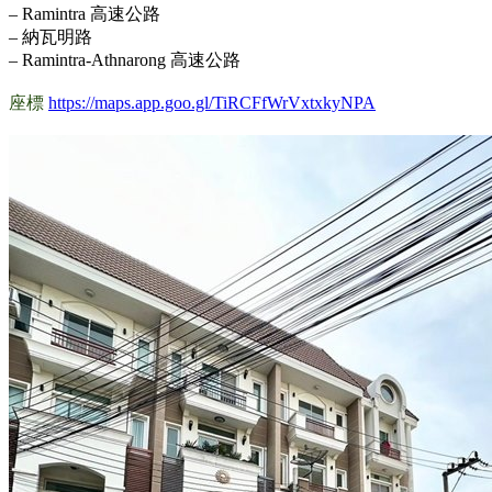
– Ramintra 高速公路
– 納瓦明路
– Ramintra-Athnarong 高速公路
.
座標
https://maps.app.goo.gl/TiRCFfWrVxtxkyNPA
.