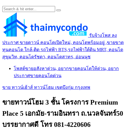
รับจ้างโพส ลง
ประกาศ ขายดาวน์ คอนโดเปิดใหม่, คอนโดพร้อมอยู่ ,ขายขาด
ทุนคอนโด ใกล้-ติด รถไฟฟ้า BTS,รถไฟฟ้าใต้ดิน MRT, คอนโด
สุขุมวิท, คอนโดรัชดา, คอนโดสาทร, อ่อนนุช
โพสต์ขายอสังหาด่วน, อยากขายคอนโดให้ด่วน, อยาก
ประกาศขายคอนโดด่วน
ขาย ทาวน์เฮ้าส์ ทาวน์โฮม เขตบึงกุ่ม กรุงเทพ
ขายทาวน์โฮม 3 ชั้น โครงการ Premium
Place 5 เอกมัย-รามอินทรา ถ.นวลจันทร์50
บรรยากาศดี โทร 081-4220606