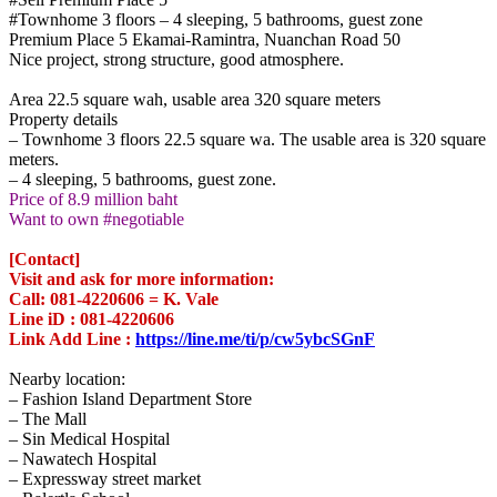
#Townhome 3 floors – 4 sleeping, 5 bathrooms, guest zone
Premium Place 5 Ekamai-Ramintra, Nuanchan Road 50
Nice project, strong structure, good atmosphere.
.
Area 22.5 square wah, usable area 320 square meters
Property details
– Townhome 3 floors 22.5 square wa. The usable area is 320 square
meters.
– 4 sleeping, 5 bathrooms, guest zone.
Price of 8.9 million baht
Want to own #negotiable
.
[Contact]
Visit and ask for more information:
Call: 081-4220606 = K. Vale
Line iD : 081-4220606
Link Add Line :
https://line.me/ti/p/cw5ybcSGnF
.
Nearby location:
– Fashion Island Department Store
– The Mall
– Sin Medical Hospital
– Nawatech Hospital
– Expressway street market