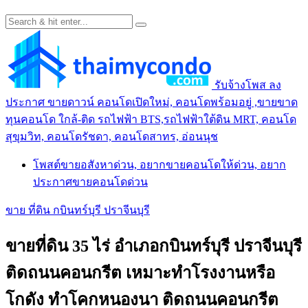
รับจ้างโพส ลง
ประกาศ ขายดาวน์ คอนโดเปิดใหม่, คอนโดพร้อมอยู่ ,ขายขาด
ทุนคอนโด ใกล้-ติด รถไฟฟ้า BTS,รถไฟฟ้าใต้ดิน MRT, คอนโด
สุขุมวิท, คอนโดรัชดา, คอนโดสาทร, อ่อนนุช
โพสต์ขายอสังหาด่วน, อยากขายคอนโดให้ด่วน, อยาก
ประกาศขายคอนโดด่วน
ขาย ที่ดิน กบินทร์บุรี ปราจีนบุรี
ขายที่ดิน 35 ไร่ อำเภอกบินทร์บุรี ปราจีนบุรี
ติดถนนคอนกรีต เหมาะทำโรงงานหรือ
โกดัง ทำโคกหนองนา ติดถนนคอนกรีต