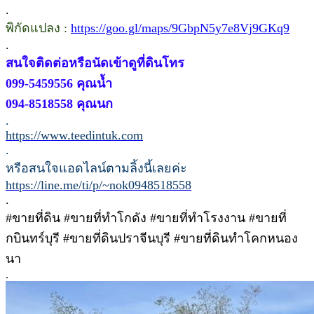
.
พิกัดแปลง :
https://goo.gl/maps/9GbpN5y7e8Vj9GKq9
.
สนใจติดต่อหรือนัดเข้าดูที่ดินโทร
099-5459556 คุณน้ำ
094-8518558 คุณนก
.
https://www.teedintuk.com
.
หรือสนใจแอดไลน์ตามลิ้งนี้เลยค่ะ
https://line.me/ti/p/~nok0948518558
.
#ขายที่ดิน #ขายที่ทำโกดัง #ขายที่ทำโรงงาน #ขายที่
กบินทร์บุรี #ขายที่ดินปราจีนบุรี #ขายที่ดินทำโคกหนอง
นา
.