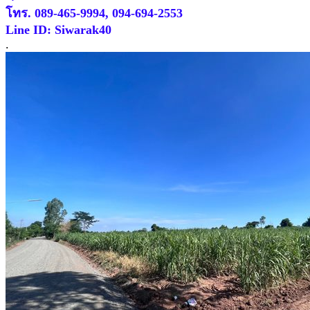
โทร. 089-465-9994, 094-694-2553
Line ID: Siwarak40
.