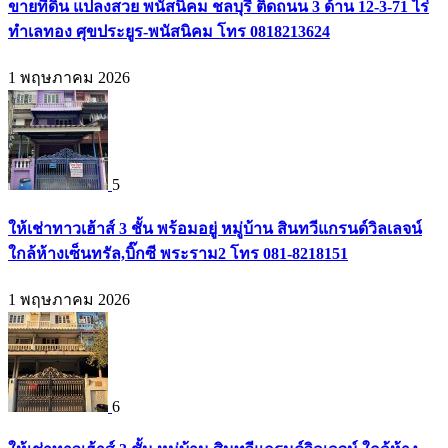
ขายที่ดิน แปลงสวย พนัสนิคม ชลบุรี ติดถนน 3 ด้าน 12-3-71 ไร่
ทำเลทอง ศุขประยูร-พนัสนิคม โทร 0818213624
1 พฤษภาคม 2026
5
ให้เช่าทาวเฮ้าส์ 3 ชั้น พร้อมอยู่ หมู่บ้าน สินทวีแกรนด์วิลเลจน์
ใกล้ห้างเซ็นทรัล,บิ๊กซี พระราม2 โทร 081-8218151
1 พฤษภาคม 2026
6