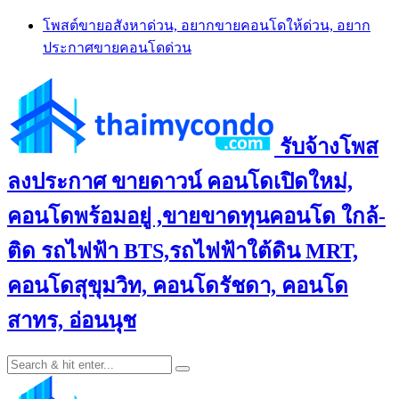
Skip
โพสต์ขายอสังหาด่วน, อยากขายคอนโดให้ด่วน, อยาก
to
ประกาศขายคอนโดด่วน
content
รับจ้างโพส
ลงประกาศ ขายดาวน์ คอนโดเปิดใหม่,
คอนโดพร้อมอยู่ ,ขายขาดทุนคอนโด ใกล้-
ติด รถไฟฟ้า BTS,รถไฟฟ้าใต้ดิน MRT,
คอนโดสุขุมวิท, คอนโดรัชดา, คอนโด
สาทร, อ่อนนุช