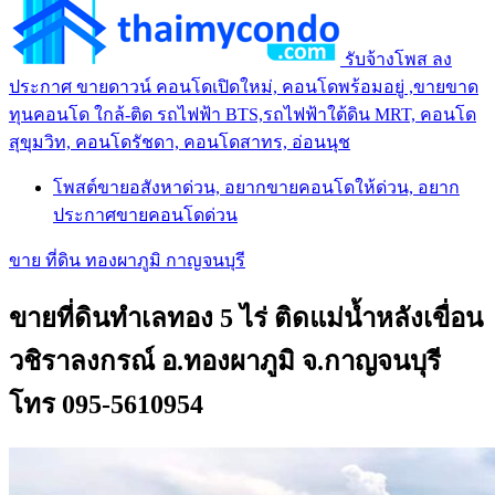
รับจ้างโพส ลง
ประกาศ ขายดาวน์ คอนโดเปิดใหม่, คอนโดพร้อมอยู่ ,ขายขาด
ทุนคอนโด ใกล้-ติด รถไฟฟ้า BTS,รถไฟฟ้าใต้ดิน MRT, คอนโด
สุขุมวิท, คอนโดรัชดา, คอนโดสาทร, อ่อนนุช
โพสต์ขายอสังหาด่วน, อยากขายคอนโดให้ด่วน, อยาก
ประกาศขายคอนโดด่วน
ขาย ที่ดิน ทองผาภูมิ กาญจนบุรี
ขายที่ดินทำเลทอง 5 ไร่ ติดแม่น้ำหลังเขื่อน
วชิราลงกรณ์ อ.ทองผาภูมิ จ.กาญจนบุรี
โทร 095-5610954