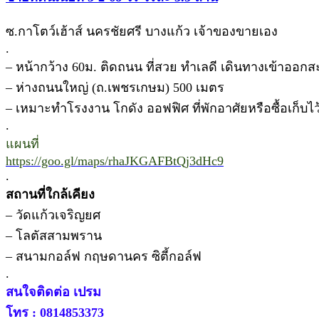
ซ.กาโตว์เฮ้าส์ นครชัยศรี บางแก้ว เจ้าของขายเอง
.
– หน้ากว้าง 60ม. ติดถนน ที่สวย ทำเลดี เดินทางเข้าออกสะ
– ห่างถนนใหญ่ (ถ.เพชรเกษม) 500 เมตร
– เหมาะทำโรงงาน โกดัง ออฟฟิศ ที่พักอาศัยหรือซื้อเก็บไว
.
แผนที่
https://goo.gl/maps/rhaJKGAFBtQj3dHc9
.
สถานที่ใกล้เคียง
– วัดแก้วเจริญยศ
– โลตัสสามพราน
– สนามกอล์ฟ กฤษดานคร ซิตี้กอล์ฟ
.
สนใจติดต่อ เปรม
โทร : 0814853373