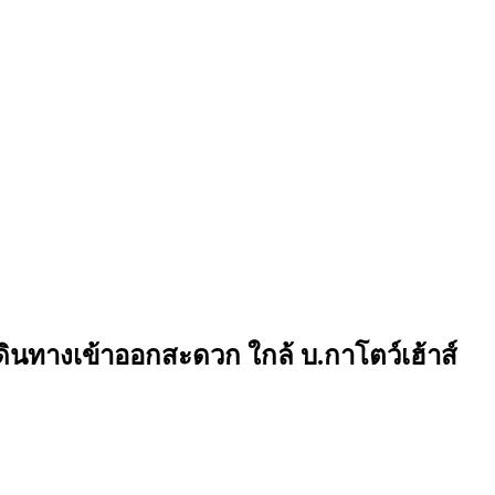
เดินทางเข้าออกสะดวก ใกล้ บ.กาโตว์เฮ้าส์