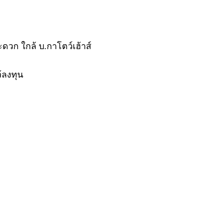
ดวก ใกล้ บ.กาโตว์เฮ้าส์
้ลงทุน