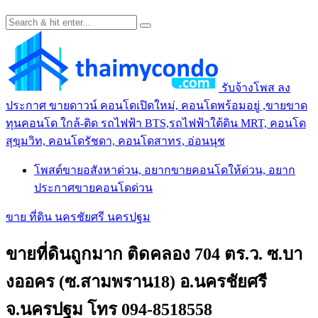
รับจ้างโพส ลง
ประกาศ ขายดาวน์ คอนโดเปิดใหม่, คอนโดพร้อมอยู่ ,ขายขาด
ทุนคอนโด ใกล้-ติด รถไฟฟ้า BTS,รถไฟฟ้าใต้ดิน MRT, คอนโด
สุขุมวิท, คอนโดรัชดา, คอนโดสาทร, อ่อนนุช
โพสต์ขายอสังหาด่วน, อยากขายคอนโดให้ด่วน, อยาก
ประกาศขายคอนโดด่วน
ขาย ที่ดิน นครชัยศรี นครปฐม
ขายที่ดินถูกมาก ติดคลอง 704 ตร.ว. ซ.บา
งออคร (ซ.สามพราน18) อ.นครชัยศรี
จ.นครปฐม โทร 094-8518558