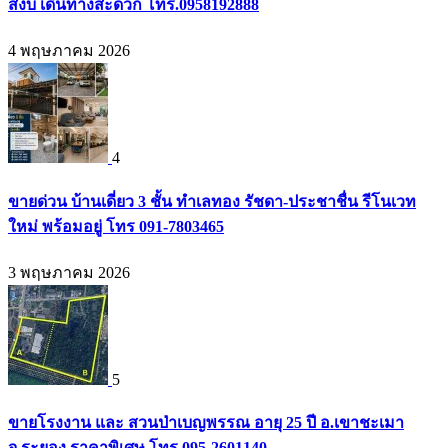
สงบ เดินทางสะดวก โทร.0958192888
4 พฤษภาคม 2026
4
ขายด่วน บ้านเดี่ยว 3 ชั้น ทำเลทอง รัชดา-ประชาชื่น รีโนเวท
ใหม่ พร้อมอยู่ โทร 091-7803465
3 พฤษภาคม 2026
5
ขายโรงงาน และ สวนป่าเบญพรรณ อายุ 25 ปี อ.เขาชะเมา
จ.ระยอง ราคาพิเศษ โทร 095-2601140