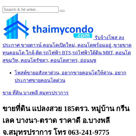
รับจ้างโพส ลง
ประกาศ ขายดาวน์ คอนโดเปิดใหม่, คอนโดพร้อมอยู่ ,ขายขาด
ทุนคอนโด ใกล้-ติด รถไฟฟ้า BTS,รถไฟฟ้าใต้ดิน MRT, คอนโด
สุขุมวิท, คอนโดรัชดา, คอนโดสาทร, อ่อนนุช
โพสต์ขายอสังหาด่วน, อยากขายคอนโดให้ด่วน, อยาก
ประกาศขายคอนโดด่วน
ขาย ที่ดิน บางพลี สมุทรปราการ
ขายที่ดิน แปลงสวย 185ตรว. หมู่บ้าน กรีน
เลค บางนา-ตราด ราคาดี อ.บางพลี
จ.สมุทรปราการ โทร 063-241-9775