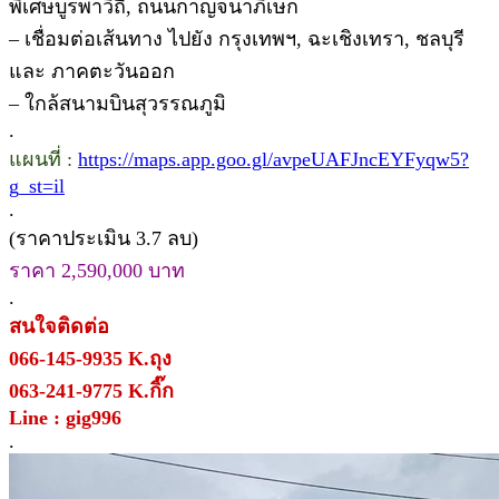
พิเศษบูรพาวิถี, ถนนกาญจนาภิเษก
– เชื่อมต่อเส้นทาง ไปยัง กรุงเทพฯ, ฉะเชิงเทรา, ชลบุรี
และ ภาคตะวันออก
– ใกล้สนามบินสุวรรณภูมิ
.
แผนที่ :
https://maps.app.goo.gl/avpeUAFJncEYFyqw5?
g_st=il
.
(ราคาประเมิน 3.7 ลบ)
ราคา 2,590,000 บาท
.
สนใจติดต่อ
066-145-9935 K.ถุง
063-241-9775 K.กิ๊ก
Line : gig996
.