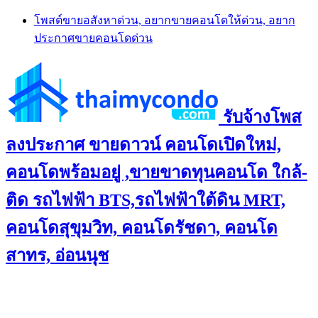
Skip
โพสต์ขายอสังหาด่วน, อยากขายคอนโดให้ด่วน, อยาก
to
ประกาศขายคอนโดด่วน
content
รับจ้างโพส
ลงประกาศ ขายดาวน์ คอนโดเปิดใหม่,
คอนโดพร้อมอยู่ ,ขายขาดทุนคอนโด ใกล้-
ติด รถไฟฟ้า BTS,รถไฟฟ้าใต้ดิน MRT,
คอนโดสุขุมวิท, คอนโดรัชดา, คอนโด
สาทร, อ่อนนุช