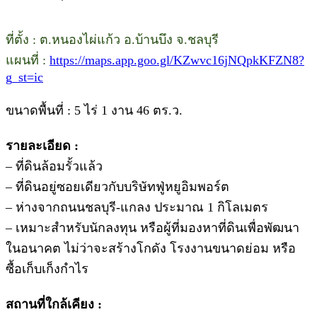
ที่ตั้ง : ต.หนองไผ่แก้ว อ.บ้านบึง จ.ชลบุรี
แผนที่ :
https://maps.app.goo.gl/KZwvc16jNQpkKFZN8?
g_st=ic
ขนาดพื้นที่ : 5 ไร่ 1 งาน 46 ตร.ว.
รายละเอียด :
– ที่ดินล้อมรั้วแล้ว
– ที่ดินอยู่ซอยเดียวกับบริษัทฟู่หยูอิมพอร์ต
– ห่างจากถนนชลบุรี-แกลง ประมาณ 1 กิโลเมตร
– เหมาะสำหรับนักลงทุน หรือผู้ที่มองหาที่ดินเพื่อพัฒนา
ในอนาคต ไม่ว่าจะสร้างโกดัง โรงงานขนาดย่อม หรือ
ซื้อเก็บเก็งกำไร
สถานที่ใกล้เคียง :