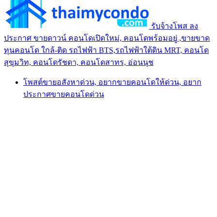
รับจ้างโพส ลง
ประกาศ ขายดาวน์ คอนโดเปิดใหม่, คอนโดพร้อมอยู่ ,ขายขาด
ทุนคอนโด ใกล้-ติด รถไฟฟ้า BTS,รถไฟฟ้าใต้ดิน MRT, คอนโด
สุขุมวิท, คอนโดรัชดา, คอนโดสาทร, อ่อนนุช
โพสต์ขายอสังหาด่วน, อยากขายคอนโดให้ด่วน, อยาก
ประกาศขายคอนโดด่วน