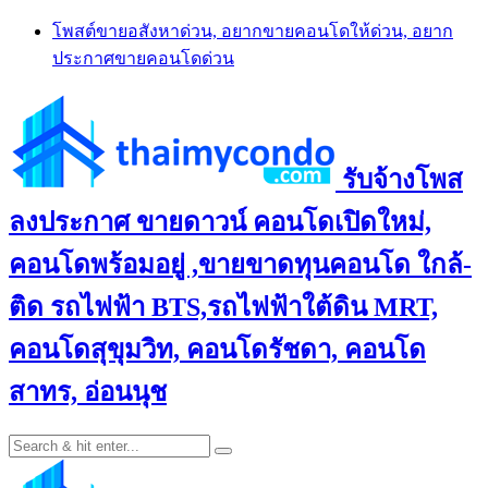
Skip
โพสต์ขายอสังหาด่วน, อยากขายคอนโดให้ด่วน, อยาก
to
ประกาศขายคอนโดด่วน
content
รับจ้างโพส
ลงประกาศ ขายดาวน์ คอนโดเปิดใหม่,
คอนโดพร้อมอยู่ ,ขายขาดทุนคอนโด ใกล้-
ติด รถไฟฟ้า BTS,รถไฟฟ้าใต้ดิน MRT,
คอนโดสุขุมวิท, คอนโดรัชดา, คอนโด
สาทร, อ่อนนุช