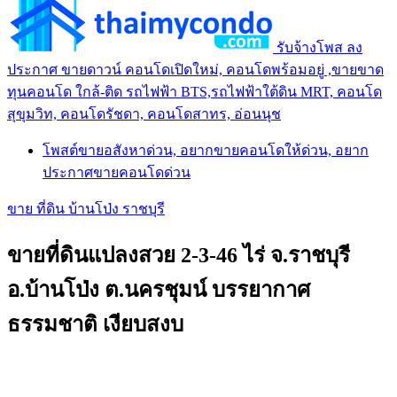
รับจ้างโพส ลง
ประกาศ ขายดาวน์ คอนโดเปิดใหม่, คอนโดพร้อมอยู่ ,ขายขาด
ทุนคอนโด ใกล้-ติด รถไฟฟ้า BTS,รถไฟฟ้าใต้ดิน MRT, คอนโด
สุขุมวิท, คอนโดรัชดา, คอนโดสาทร, อ่อนนุช
โพสต์ขายอสังหาด่วน, อยากขายคอนโดให้ด่วน, อยาก
ประกาศขายคอนโดด่วน
ขาย ที่ดิน บ้านโป่ง ราชบุรี
ขายที่ดินแปลงสวย 2-3-46 ไร่ จ.ราชบุรี
อ.บ้านโป่ง ต.นครชุมน์ บรรยากาศ
ธรรมชาติ เงียบสงบ