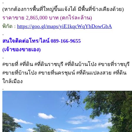
.
(หากต้องการพื้นที่ใหญ่ขึ้นแจ้งได้ มีพื้นที่ข้างเคียงด้วย)
ราคาขาย 2,865,000 บาท (ตกไร่ละล้าน)
พิกัด :
https://goo.gl/maps/yiE1kqcWqYbDowGbA
.
สนใจติดต่อโทร/ไลน์ 089-166-9655
(เจ้าของขายเอง)
.
#ขายที่ #ที่ดิน #ที่ดินราชบุรี #ที่ดินบ้านโป่ง #ขายที่ราชบุรี
#ขายที่บ้านโป่ง #ขายที่นครชุมน์ #ที่ดินแปลงสวย #ที่ดิน
ใกล้เมือง
.