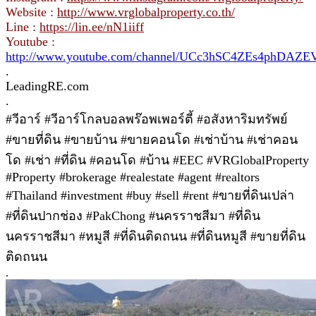
Website :
http://www.vrglobalproperty.co.th/
Line :
https://lin.ee/nN1iiff
Youtube :
http://www.youtube.com/channel/UCc3hSC4ZEs4phDAZ
.
LeadingRE.com
.
#วีอาร์ #วีอาร์โกลบอลพร๊อพเพอร์ตี้ #อสังหาริมทรัพย์
#ขายที่ดิน #ขายบ้าน #ขายคอนโด #เช่าบ้าน #เช่าคอน
โด #เช่า #ที่ดิน #คอนโด #บ้าน #EEC #VRGlobalProperty
#Property #brokerage #realestate #agent #realtors
#Thailand #investment #buy #sell #rent #ขายที่ดินเปล่า
#ที่ดินปากช่อง #PakChong #นครราชสีมา #ที่ดิน
นครราชสีมา #หมูสี #ที่ดินติดถนน #ที่ดินหมูสี #ขายที่ดิน
ติดถนน
.