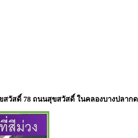
ไร่ ซ.สุขสวัสดิ์ 78 ถนนสุขสวัสดิ์ ในคลองบางป