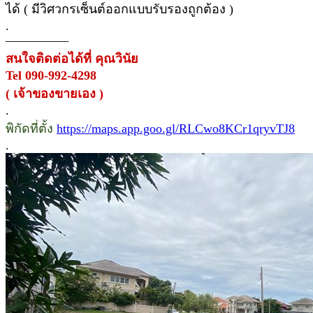
ได้ ( มีวิศวกรเซ็นต์ออกแบบรับรองถูกต้อง )
.
—————
สนใจติดต่อได้ที่ คุณวินัย
Tel 090-992-4298
( เจ้าของขายเอง )
.
พิกัดที่ตั้ง
https://maps.app.goo.gl/RLCwo8KCr1qryvTJ8
.