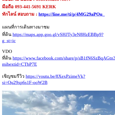
มือถือ 093-441-5691 KERK
ทักไลน์ สอบถาม :
https://line.me/ti/p/4MG29aPOu_
แผนที่การเดินทางมาชม
ที่ดิน
https://maps.app.goo.gl/vSHJTy3eN8HzEBBp9?
g_st=ic
VDO
ที่ดิน
https://www.facebook.com/share/p/sB1fN6SzBqAGtn3
mibextid=CTbP7E
เชิญชมรีวิว
https://youtu.be/8XexPzimeVk?
si=Qu29xp6s1F-ooW2B