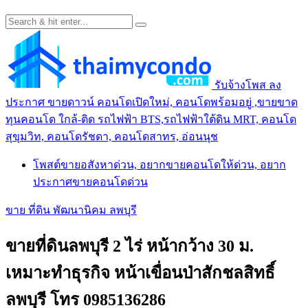
รับจ้างโพส ลง
ประกาศ ขายดาวน์ คอนโดเปิดใหม่, คอนโดพร้อมอยู่ ,ขายขาด
ทุนคอนโด ใกล้-ติด รถไฟฟ้า BTS,รถไฟฟ้าใต้ดิน MRT, คอนโด
สุขุมวิท, คอนโดรัชดา, คอนโดสาทร, อ่อนนุช
โพสต์ขายอสังหาด่วน, อยากขายคอนโดให้ด่วน, อยาก
ประกาศขายคอนโดด่วน
ขาย ที่ดิน พัฒนานิคม ลพบุรี
ขายที่ดินลพบุรี 2 ไร่ หน้ากว้าง 30 ม.
เหมาะทำธุรกิจ หน้าเขื่อนป่าสักชลสิทธิ์
ลพบุรี โทร 0985136286