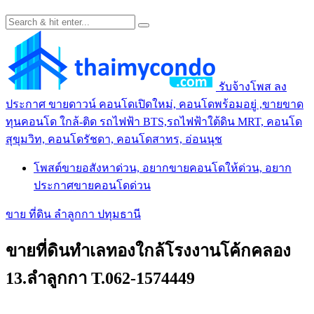
รับจ้างโพส ลง
ประกาศ ขายดาวน์ คอนโดเปิดใหม่, คอนโดพร้อมอยู่ ,ขายขาด
ทุนคอนโด ใกล้-ติด รถไฟฟ้า BTS,รถไฟฟ้าใต้ดิน MRT, คอนโด
สุขุมวิท, คอนโดรัชดา, คอนโดสาทร, อ่อนนุช
โพสต์ขายอสังหาด่วน, อยากขายคอนโดให้ด่วน, อยาก
ประกาศขายคอนโดด่วน
ขาย ที่ดิน ลำลูกกา ปทุมธานี
ขายที่ดินทำเลทองใกล้โรงงานโค้กคลอง
13.ลำลูกกา T.062-1574449
.