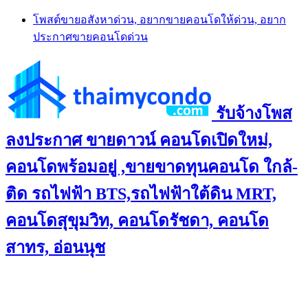
Skip
โพสต์ขายอสังหาด่วน, อยากขายคอนโดให้ด่วน, อยาก
to
ประกาศขายคอนโดด่วน
content
รับจ้างโพส
ลงประกาศ ขายดาวน์ คอนโดเปิดใหม่,
คอนโดพร้อมอยู่ ,ขายขาดทุนคอนโด ใกล้-
ติด รถไฟฟ้า BTS,รถไฟฟ้าใต้ดิน MRT,
คอนโดสุขุมวิท, คอนโดรัชดา, คอนโด
สาทร, อ่อนนุช