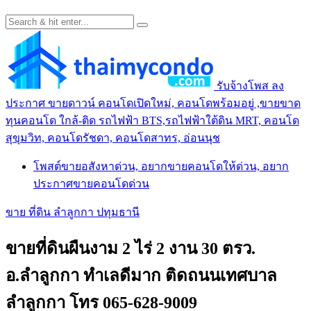
รับจ้างโพส ลง
ประกาศ ขายดาวน์ คอนโดเปิดใหม่, คอนโดพร้อมอยู่ ,ขายขาด
ทุนคอนโด ใกล้-ติด รถไฟฟ้า BTS,รถไฟฟ้าใต้ดิน MRT, คอนโด
สุขุมวิท, คอนโดรัชดา, คอนโดสาทร, อ่อนนุช
โพสต์ขายอสังหาด่วน, อยากขายคอนโดให้ด่วน, อยาก
ประกาศขายคอนโดด่วน
ขาย ที่ดิน ลำลูกกา ปทุมธานี
ขายที่ดินผืนงาม 2 ไร่ 2 งาน 30 ตรว.
อ.ลำลูกกา ทำเลดีมาก ติดถนนเทศบาล
ลำลูกกา โทร 065-628-9009