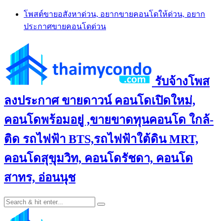
Skip
โพสต์ขายอสังหาด่วน, อยากขายคอนโดให้ด่วน, อยาก
to
ประกาศขายคอนโดด่วน
content
รับจ้างโพส
ลงประกาศ ขายดาวน์ คอนโดเปิดใหม่,
คอนโดพร้อมอยู่ ,ขายขาดทุนคอนโด ใกล้-
ติด รถไฟฟ้า BTS,รถไฟฟ้าใต้ดิน MRT,
คอนโดสุขุมวิท, คอนโดรัชดา, คอนโด
สาทร, อ่อนนุช