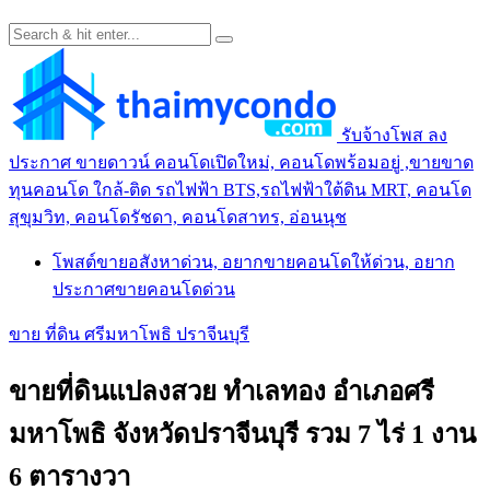
รับจ้างโพส ลง
ประกาศ ขายดาวน์ คอนโดเปิดใหม่, คอนโดพร้อมอยู่ ,ขายขาด
ทุนคอนโด ใกล้-ติด รถไฟฟ้า BTS,รถไฟฟ้าใต้ดิน MRT, คอนโด
สุขุมวิท, คอนโดรัชดา, คอนโดสาทร, อ่อนนุช
โพสต์ขายอสังหาด่วน, อยากขายคอนโดให้ด่วน, อยาก
ประกาศขายคอนโดด่วน
ขาย ที่ดิน ศรีมหาโพธิ ปราจีนบุรี
ขายที่ดินแปลงสวย ทำเลทอง อำเภอศรี
มหาโพธิ จังหวัดปราจีนบุรี รวม 7 ไร่ 1 งาน
6 ตารางวา