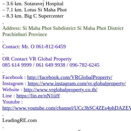
– 3.6 km. Sotaravej Hospital
– 7.1 km. Lotus Si Maha Phot
– 8.3 km. Big C Supercenter
.
Address: Si Maha Phot Subdistrict Si Maha Phot District
Prachinburi Province
.
Contact: Mr. O 061-812-6459
.
OR Contact VR Global Property
085 614 9999 / 061 649 9938 / 096-782-6245
.
Facebook :
http://facebook.com/VRGlobalProperty/
Instagram :
https://www.instagram.com/vr.globalproperty/
Website :
http://www.vrglobalproperty.co.th/
Line :
https://lin.ee/nN1iiff
Youtube :
http://www.youtube.com/channel/UCc3hSC4ZEs4phDAZ
.
LeadingRE.com
.