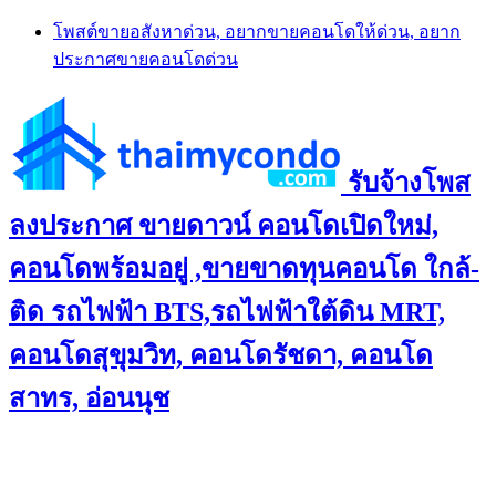
Skip
โพสต์ขายอสังหาด่วน, อยากขายคอนโดให้ด่วน, อยาก
to
ประกาศขายคอนโดด่วน
content
รับจ้างโพส
ลงประกาศ ขายดาวน์ คอนโดเปิดใหม่,
คอนโดพร้อมอยู่ ,ขายขาดทุนคอนโด ใกล้-
ติด รถไฟฟ้า BTS,รถไฟฟ้าใต้ดิน MRT,
คอนโดสุขุมวิท, คอนโดรัชดา, คอนโด
สาทร, อ่อนนุช