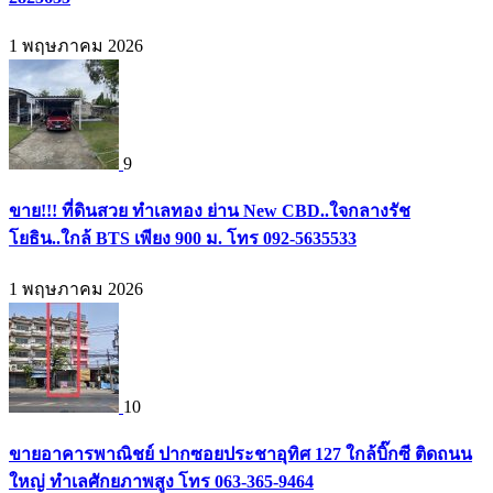
1 พฤษภาคม 2026
9
ขาย!!! ที่ดินสวย ทำเลทอง ย่าน New CBD..ใจกลางรัช
โยธิน..ใกล้ BTS เพียง 900 ม. โทร 092-5635533
1 พฤษภาคม 2026
10
ขายอาคารพาณิชย์ ปากซอยประชาอุทิศ 127 ใกล้บิ๊กซี ติดถนน
ใหญ่ ทำเลศักยภาพสูง โทร 063-365-9464