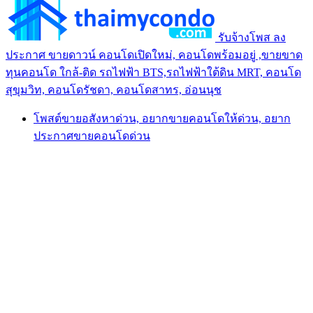
รับจ้างโพส ลง
ประกาศ ขายดาวน์ คอนโดเปิดใหม่, คอนโดพร้อมอยู่ ,ขายขาด
ทุนคอนโด ใกล้-ติด รถไฟฟ้า BTS,รถไฟฟ้าใต้ดิน MRT, คอนโด
สุขุมวิท, คอนโดรัชดา, คอนโดสาทร, อ่อนนุช
โพสต์ขายอสังหาด่วน, อยากขายคอนโดให้ด่วน, อยาก
ประกาศขายคอนโดด่วน