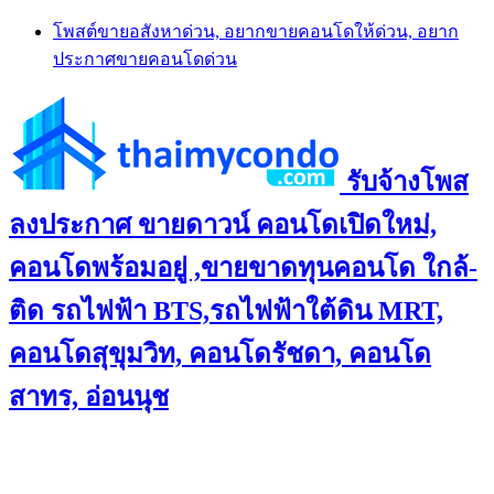
Skip
โพสต์ขายอสังหาด่วน, อยากขายคอนโดให้ด่วน, อยาก
to
ประกาศขายคอนโดด่วน
content
รับจ้างโพส
ลงประกาศ ขายดาวน์ คอนโดเปิดใหม่,
คอนโดพร้อมอยู่ ,ขายขาดทุนคอนโด ใกล้-
ติด รถไฟฟ้า BTS,รถไฟฟ้าใต้ดิน MRT,
คอนโดสุขุมวิท, คอนโดรัชดา, คอนโด
สาทร, อ่อนนุช