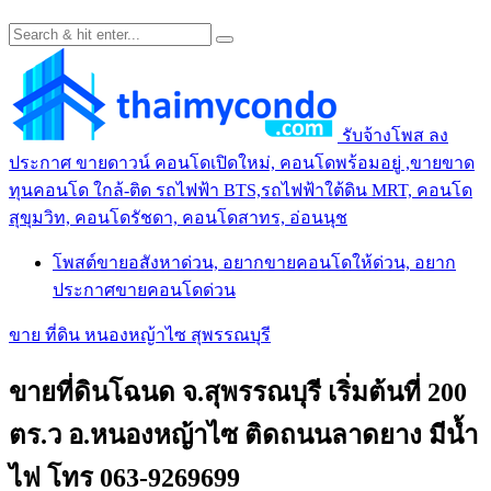
รับจ้างโพส ลง
ประกาศ ขายดาวน์ คอนโดเปิดใหม่, คอนโดพร้อมอยู่ ,ขายขาด
ทุนคอนโด ใกล้-ติด รถไฟฟ้า BTS,รถไฟฟ้าใต้ดิน MRT, คอนโด
สุขุมวิท, คอนโดรัชดา, คอนโดสาทร, อ่อนนุช
โพสต์ขายอสังหาด่วน, อยากขายคอนโดให้ด่วน, อยาก
ประกาศขายคอนโดด่วน
ขาย ที่ดิน หนองหญ้าไซ สุพรรณบุรี
ขายที่ดินโฉนด จ.สุพรรณบุรี เริ่มต้นที่ 200
ตร.ว อ.หนองหญ้าไซ ติดถนนลาดยาง มีน้ำ
ไฟ โทร 063-9269699