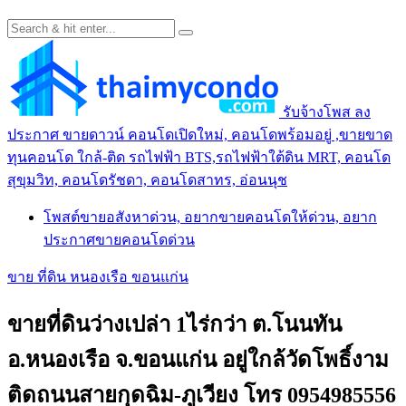
รับจ้างโพส ลง
ประกาศ ขายดาวน์ คอนโดเปิดใหม่, คอนโดพร้อมอยู่ ,ขายขาด
ทุนคอนโด ใกล้-ติด รถไฟฟ้า BTS,รถไฟฟ้าใต้ดิน MRT, คอนโด
สุขุมวิท, คอนโดรัชดา, คอนโดสาทร, อ่อนนุช
โพสต์ขายอสังหาด่วน, อยากขายคอนโดให้ด่วน, อยาก
ประกาศขายคอนโดด่วน
ขาย ที่ดิน หนองเรือ ขอนแก่น
ขายที่ดินว่างเปล่า 1ไร่กว่า ต.โนนทัน
อ.หนองเรือ จ.ขอนแก่น อยู่ใกล้วัดโพธิ์งาม
ติดถนนสายกุดฉิม-ภูเวียง โทร 0954985556