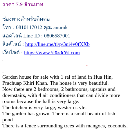
ราคา 7.9 ล้านบาท
ช่องทางสำหรับติดต่อ
โทร : 0810117012 คุณ anurak
แอดไลน์ Line ID : 0806587001
ลิงค์ไลน์ :
http://line.me/ti/p/3ni4v0fXXb
เว็บไซต์ :
https://www.ประจวบ.com
.
————————————————-
.
Garden house for sale with 1 rai of land in Hua Hin,
Prachuap Khiri Khan. The house is very beautiful.
Now there are 2 bedrooms, 2 bathrooms, upstairs and
downstairs, with 4 air conditioners that can divide more
rooms because the hall is very large.
The kitchen is very large, western style.
The garden has grown. There is a small beautiful fish
pond.
There is a fence surrounding trees with mangoes, coconuts,