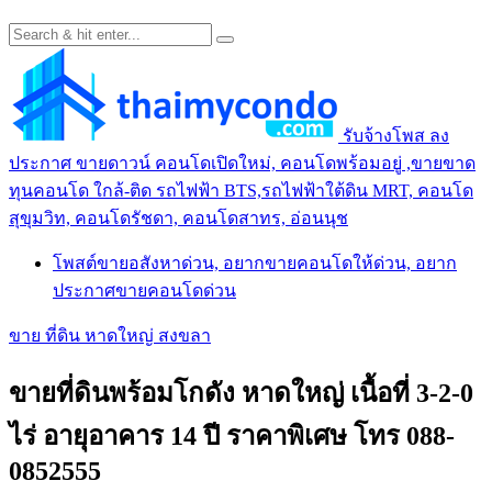
รับจ้างโพส ลง
ประกาศ ขายดาวน์ คอนโดเปิดใหม่, คอนโดพร้อมอยู่ ,ขายขาด
ทุนคอนโด ใกล้-ติด รถไฟฟ้า BTS,รถไฟฟ้าใต้ดิน MRT, คอนโด
สุขุมวิท, คอนโดรัชดา, คอนโดสาทร, อ่อนนุช
โพสต์ขายอสังหาด่วน, อยากขายคอนโดให้ด่วน, อยาก
ประกาศขายคอนโดด่วน
ขาย ที่ดิน หาดใหญ่ สงขลา
ขายที่ดินพร้อมโกดัง หาดใหญ่ เนื้อที่ 3-2-0
ไร่ อายุอาคาร 14 ปี ราคาพิเศษ โทร 088-
0852555