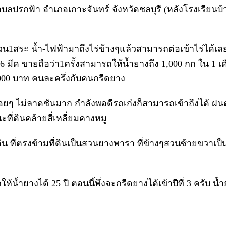
บาลตำบลปรกฟ้า อำเภอเกาะจันทร์ จังหวัดชลบุรี (หลังโรงเรี
น1สระ น้ำ-ไฟฟ้ามาถึงไร่ข้างๆแล้วสามารถต่อเข้าไร่ได้เลย 
 มีด ขายถือว่า1ครั้งสามารถให้น้ำยางถึง 1,000 กก ใน 1 เดื
5,000 บาท คนละครึ่งกับคนกรีดยาง
เรื่อยๆ ไม่ลาดชันมาก กำลังพอดีรถเก๋งก็สามารถเข้าถึงได้ 
ี่ดินคล้ายสี่เหลี่ยมคางหมู
่ดิน ที่ตรงข้ามที่ดินเป็นสวนยางพารา ที่ข้างๆสวนซ้ายขวาเ
ำยางได้ 25 ปี ตอนนี้พึ่งจะกรีดยางได้เข้าปีที่ 3 ครับ น้ำ