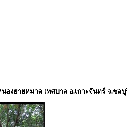
นหนองยายหมาด เทศบาล อ.เกาะจันทร์ จ.ชลบุร