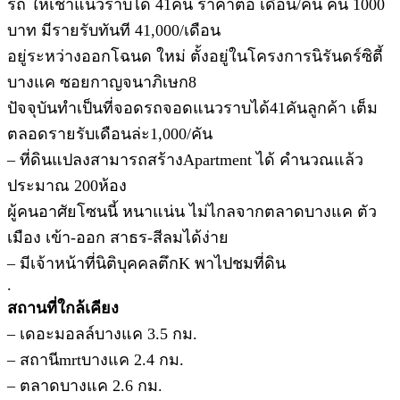
รถ ให้เช่าแนวราบได้ 41คัน ราคาต่อ เดือน/คัน คัน 1000
บาท มีรายรับทันที 41,000/เดือน
อยู่ระหว่างออกโฉนด ใหม่ ตั้งอยู่ในโครงการนิรันดร์ซิตี้
บางแค ซอยกาญจนาภิเษก8
ปัจจุบันทำเป็นที่จอดรถจอดแนวราบได้41คันลูกค้า เต็ม
ตลอดรายรับเดือนล่ะ1,000/คัน
– ที่ดินแปลงสามารถสร้างApartment ได้ คำนวณแล้ว
ประมาณ 200ห้อง
ผู้คนอาศัยโซนนี้ หนาแน่น ไม่ไกลจากตลาดบางแค ตัว
เมือง เข้า-ออก สาธร-สีลมได้ง่าย
– มีเจ้าหน้าที่นิติบุคคลตึกK พาไปชมที่ดิน
.
สถานที่ใกล้เคียง
– เดอะมอลล์บางแค 3.5 กม.
– สถานีmrtบางแค 2.4 กม.
– ตลาดบางแค 2.6 กม.