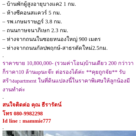
– บ้านพักผู้สูงอายุบางแค2 1 กม.
– ห้างซีคอนสแควร์ 5 กม.
– รพ.เกษมราษฏร์ 3.8 กม.
– ถนนกาษจนาภิเษก 2.3 กม.
– ห่างจากถนนในซอยหนองใหญ่ 900 เมตร
– ห่างจากถนนกัลปพฤกษ์-สาธรตัดใหม่2.5กม.
.
ราคาขาย 10,800,000- (รวมค่าโอน)บ้านเดียว 200 กว่าวา
ก็ราคา10 ล้านupนะจ๊ะ ต่อรองได้ค่ะ **คุยถูกจัย** รับ
สร้างapartment ในที่ดินแปลงนี้ในราคาพิเศษให้ลูกน้องมี
งานทำค่ะ
.
สนใจติดต่อ คุณ ธีรารัตน์
โทร 080-9982298
Id line : mammie777
.