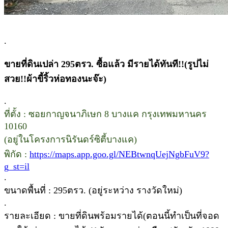
.
ขายที่ดินเปล่า 295ตรว. ซื้อแล้ว มีรายได้ทันที!!(รูปไม่
สวย!!ผ้าขี้ริ้วห่อทองนะจ๊ะ)
.
ที่ตั้ง : ซอยกาญจนาภิเษก 8 บางแค กรุงเทพมหานคร
10160
(อยู่ในโครงการนิรันดร์ซิตี้บางแค)
พิกัด :
https://maps.app.goo.gl/NEBtwnqUejNgbFuV9?
g_st=il
.
ขนาดพื้นที่ : 295ตรว. (อยู่ระหว่าง รางวัดใหม่)
.
รายละเอียด : ขายที่ดินพร้อมรายได้(ตอนนี้ทำเป็นที่จอด