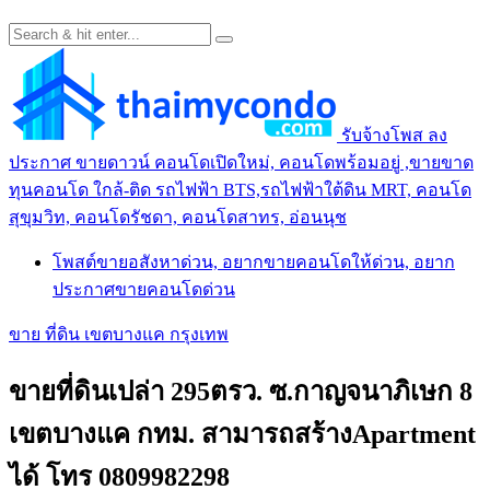
รับจ้างโพส ลง
ประกาศ ขายดาวน์ คอนโดเปิดใหม่, คอนโดพร้อมอยู่ ,ขายขาด
ทุนคอนโด ใกล้-ติด รถไฟฟ้า BTS,รถไฟฟ้าใต้ดิน MRT, คอนโด
สุขุมวิท, คอนโดรัชดา, คอนโดสาทร, อ่อนนุช
โพสต์ขายอสังหาด่วน, อยากขายคอนโดให้ด่วน, อยาก
ประกาศขายคอนโดด่วน
ขาย ที่ดิน เขตบางแค กรุงเทพ
ขายที่ดินเปล่า 295ตรว. ซ.กาญจนาภิเษก 8
เขตบางแค กทม. สามารถสร้างApartment
ได้ โทร 0809982298