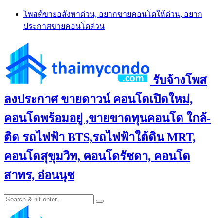
Skip
โพสต์ขายอสังหาด่วน, อยากขายคอนโดให้ด่วน, อยาก
to
ประกาศขายคอนโดด่วน
content
รับจ้างโพส
ลงประกาศ ขายดาวน์ คอนโดเปิดใหม่,
คอนโดพร้อมอยู่ ,ขายขาดทุนคอนโด ใกล้-
ติด รถไฟฟ้า BTS,รถไฟฟ้าใต้ดิน MRT,
คอนโดสุขุมวิท, คอนโดรัชดา, คอนโด
สาทร, อ่อนนุช