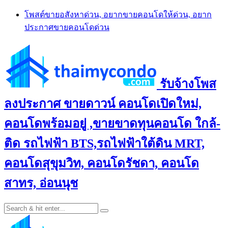
Skip
โพสต์ขายอสังหาด่วน, อยากขายคอนโดให้ด่วน, อยาก
to
ประกาศขายคอนโดด่วน
content
รับจ้างโพส
ลงประกาศ ขายดาวน์ คอนโดเปิดใหม่,
คอนโดพร้อมอยู่ ,ขายขาดทุนคอนโด ใกล้-
ติด รถไฟฟ้า BTS,รถไฟฟ้าใต้ดิน MRT,
คอนโดสุขุมวิท, คอนโดรัชดา, คอนโด
สาทร, อ่อนนุช