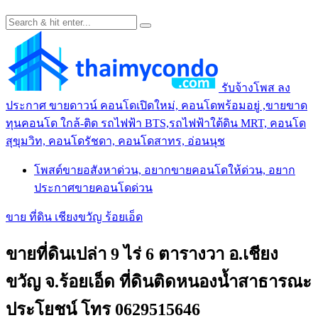
รับจ้างโพส ลง
ประกาศ ขายดาวน์ คอนโดเปิดใหม่, คอนโดพร้อมอยู่ ,ขายขาด
ทุนคอนโด ใกล้-ติด รถไฟฟ้า BTS,รถไฟฟ้าใต้ดิน MRT, คอนโด
สุขุมวิท, คอนโดรัชดา, คอนโดสาทร, อ่อนนุช
โพสต์ขายอสังหาด่วน, อยากขายคอนโดให้ด่วน, อยาก
ประกาศขายคอนโดด่วน
ขาย ที่ดิน เชียงขวัญ ร้อยเอ็ด
ขายที่ดินเปล่า 9 ไร่ 6 ตารางวา อ.เชียง
ขวัญ จ.ร้อยเอ็ด ที่ดินติดหนองน้ำสาธารณะ
ประโยชน์ โทร 0629515646