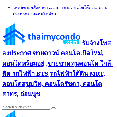
Skip
โพสต์ขายอสังหาด่วน, อยากขายคอนโดให้ด่วน, อยาก
to
ประกาศขายคอนโดด่วน
content
รับจ้างโพส
ลงประกาศ ขายดาวน์ คอนโดเปิดใหม่,
คอนโดพร้อมอยู่ ,ขายขาดทุนคอนโด ใกล้-
ติด รถไฟฟ้า BTS,รถไฟฟ้าใต้ดิน MRT,
คอนโดสุขุมวิท, คอนโดรัชดา, คอนโด
สาทร, อ่อนนุช