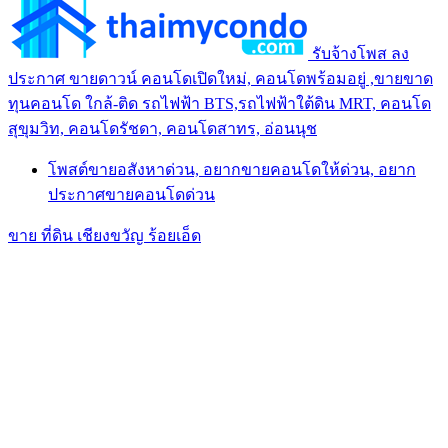
รับจ้างโพส ลง
ประกาศ ขายดาวน์ คอนโดเปิดใหม่, คอนโดพร้อมอยู่ ,ขายขาด
ทุนคอนโด ใกล้-ติด รถไฟฟ้า BTS,รถไฟฟ้าใต้ดิน MRT, คอนโด
สุขุมวิท, คอนโดรัชดา, คอนโดสาทร, อ่อนนุช
โพสต์ขายอสังหาด่วน, อยากขายคอนโดให้ด่วน, อยาก
ประกาศขายคอนโดด่วน
ขาย ที่ดิน เชียงขวัญ ร้อยเอ็ด