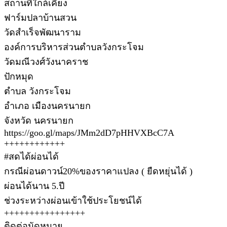
สถานที่ใกล้เคียง
ฟาร์มปลาบ้านสวน
วัดสำเร็จพัฒนาราม
องค์การบริหารส่วนตำบลวังกระโจม
วัดมณีวงศ์วังนาคราช
ปักหมุด
ตำบล วังกระโจม
อำเภอ เมืองนครนายก
จังหวัด นครนายก
https://goo.gl/maps/JMm2dD7pHHVXBcC7A
++++++++++++
#สดได้ผ่อนได้
กรณีผ่อนดาวน์20%ของราคาแปลง ( ยืดหยุ่นได้ )
ผ่อนได้นาน 5.ปี
ช่วงระหว่างผ่อนเข้าใช้ประโยชน์ได้
++++++++++++++++
ติดต่อนัดหมาย