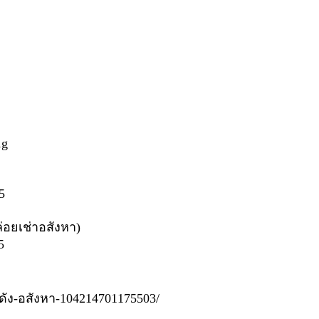
1g
5
ล่อยเช่าอสังหา)
5
กดัง-อสังหา-104214701175503/