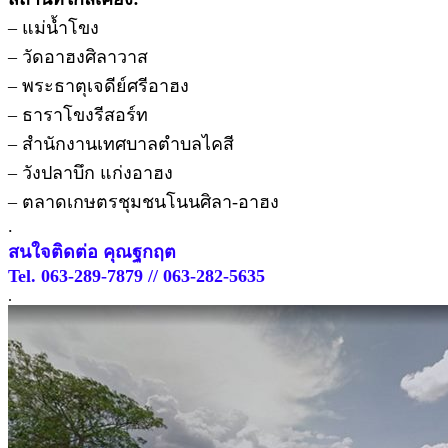
– แม่น้ำโขง
– วัดอาฮงศิลาวาส
– พระธาตุเจดีย์ศรีอาฮง
– ธาราโขงรีสอร์ท
– สำนักงานเทศบาลตำบลไคสี
– วังปลาบึก แก่งอาฮง
– ตลาดเกษตรชุมชนโนนศิลา-อาฮง
.
สนใจติดต่อ คุณฐกฤต
Tel. 063-289-7879 // 063-282-5635
.