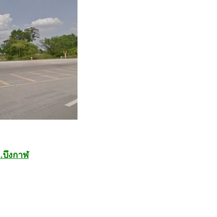
จ.บึงกาฬ