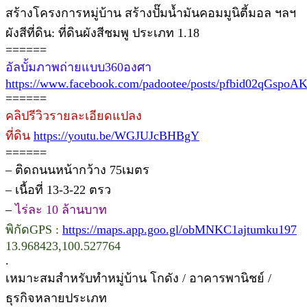
สร้างโครงการหมู่บ้าน สร้างปั๊มน้ำมันคอมมูนิตี้มอล ฯลฯ
ผังสีที่ดิน: ที่ดินผังสีชมพู ประเภท 1.18
======
อัลบั้มภาพถ่ายแบบ360องศา
https://www.facebook.com/padootee/posts/pfbid02qG
======
คลิปรีวิวรายละเอียดแปลง
ที่ดิน
https://youtu.be/WGJUJcBHBgY
======
– ติดถนนหน้ากว้าง 75เมตร
– เนื้อที่ 13-3-22 ตรว
–
ไร่ละ 10 ล้านบาท
พิกัดGPS :
https://maps.app.goo.gl/obMNKC1ajtumku197
13.968423,100.527764
.
เหมาะสมสำหรับทำหมู่บ้าน โกดัง / อาคารพานิชย์ /
ธุรกิจหลายประเภท