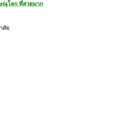
ิษณุโลก ที่สวยมาก
าศัย