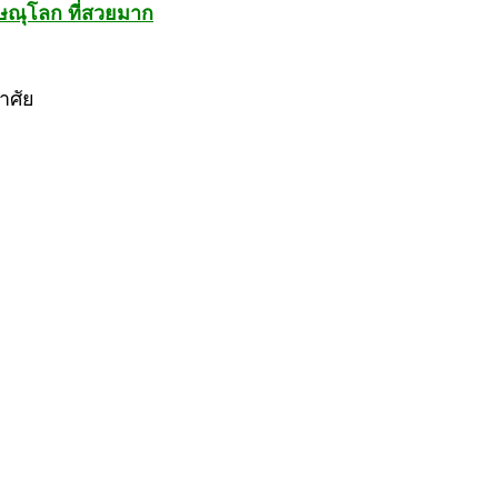
ิษณุโลก ที่สวยมาก
าศัย