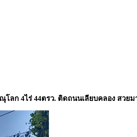
งพิษณุโลก 4ไร่ 44ตรว. ติดถนนเลียบคลอง สวย