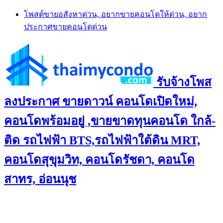
Skip
โพสต์ขายอสังหาด่วน, อยากขายคอนโดให้ด่วน, อยาก
to
ประกาศขายคอนโดด่วน
content
รับจ้างโพส
ลงประกาศ ขายดาวน์ คอนโดเปิดใหม่,
คอนโดพร้อมอยู่ ,ขายขาดทุนคอนโด ใกล้-
ติด รถไฟฟ้า BTS,รถไฟฟ้าใต้ดิน MRT,
คอนโดสุขุมวิท, คอนโดรัชดา, คอนโด
สาทร, อ่อนนุช