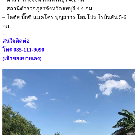
– สถานีตำรวจภูธรจังหวัดลพบุรี 4.4 กม.
– โลตัส บิ๊กซี แมคโคร บุญถาวร โฮมโปร โรบินสัน 5-6
กม.
.
สนใจติดต่อ
โทร 085-111-9090
(เจ้าของขายเอง)
.