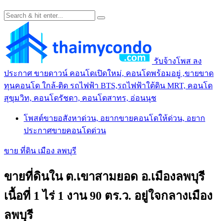
รับจ้างโพส ลง
ประกาศ ขายดาวน์ คอนโดเปิดใหม่, คอนโดพร้อมอยู่ ,ขายขาด
ทุนคอนโด ใกล้-ติด รถไฟฟ้า BTS,รถไฟฟ้าใต้ดิน MRT, คอนโด
สุขุมวิท, คอนโดรัชดา, คอนโดสาทร, อ่อนนุช
โพสต์ขายอสังหาด่วน, อยากขายคอนโดให้ด่วน, อยาก
ประกาศขายคอนโดด่วน
ขาย ที่ดิน เมือง ลพบุรี
ขายที่ดินใน ต.เขาสามยอด อ.เมืองลพบุรี
เนื้อที่ 1 ไร่ 1 งาน 90 ตร.ว. อยู่ใจกลางเมือง
ลพบุรี