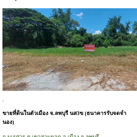
.
ขายที่ดินในตัวเมือง จ.ลพบุรี นส3ข (ธนาคารรับจดจำ
นอง)
ถ.นเรศวร ต.เขาสามยอด อ.เมือง จ.ลพบุรี