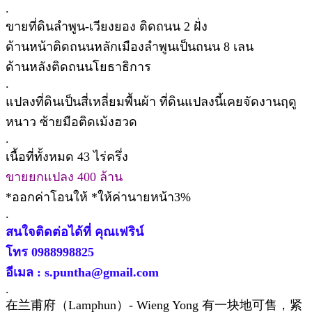
.
ขายที่ดินลำพูน-เวียงยอง ติดถนน 2 ฝั่ง
ด้านหน้าติดถนนหลักเมืองลำพูนเป็นถนน 8 เลน
ด้านหลังติดถนนโยธาธิการ
.
แปลงที่ดินเป็นสี่เหลี่ยมพื้นผ้า ที่ดินแปลงนี้เคยจัดงานฤดู
หนาว ซ้ายมือติดเม้งฮวด
.
เนื้อที่ทั้งหมด 43 ไร่ครึ่ง
ขายยกแปลง 400 ล้าน
*ออกค่าโอนให้ *ให้ค่านายหน้า3%
.
สนใจติดต่อได้ที่ คุณเฟริน์
โทร 0988998825
อีเมล : s.puntha@gmail.com
.
在兰甫府（Lamphun）- Wieng Yong 有一块地可售，紧