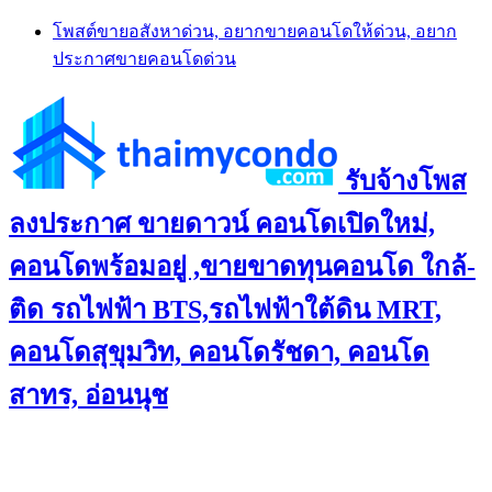
Skip
โพสต์ขายอสังหาด่วน, อยากขายคอนโดให้ด่วน, อยาก
to
ประกาศขายคอนโดด่วน
content
รับจ้างโพส
ลงประกาศ ขายดาวน์ คอนโดเปิดใหม่,
คอนโดพร้อมอยู่ ,ขายขาดทุนคอนโด ใกล้-
ติด รถไฟฟ้า BTS,รถไฟฟ้าใต้ดิน MRT,
คอนโดสุขุมวิท, คอนโดรัชดา, คอนโด
สาทร, อ่อนนุช