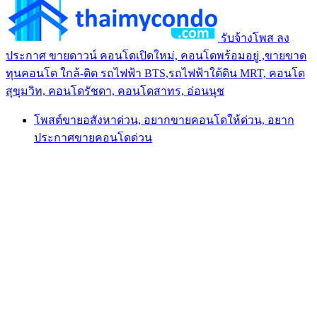
รับจ้างโพส ลง
ประกาศ ขายดาวน์ คอนโดเปิดใหม่, คอนโดพร้อมอยู่ ,ขายขาด
ทุนคอนโด ใกล้-ติด รถไฟฟ้า BTS,รถไฟฟ้าใต้ดิน MRT, คอนโด
สุขุมวิท, คอนโดรัชดา, คอนโดสาทร, อ่อนนุช
โพสต์ขายอสังหาด่วน, อยากขายคอนโดให้ด่วน, อยาก
ประกาศขายคอนโดด่วน