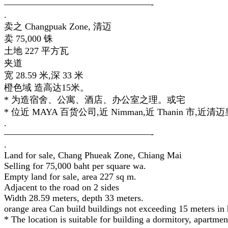
————————————————-
.
卖之 Changpuak Zone, 清迈
卖 75,000 铢
土地 227 平方瓦
夹道
宽 28.59 米,深 33 米
橙色域 造高达15米。
* 为造宿舍、公寓、酒店、办公室之理。或宅
* 位近 MAYA 百货公司,近 Nimman,近 Thanin 市,近清
.
————————————————-
.
Land for sale, Chang Phueak Zone, Chiang Mai
Selling for 75,000 baht per square wa.
Empty land for sale, area 227 sq m.
Adjacent to the road on 2 sides
Width 28.59 meters, depth 33 meters.
orange area Can build buildings not exceeding 15 meters in 
* The location is suitable for building a dormitory, apartment