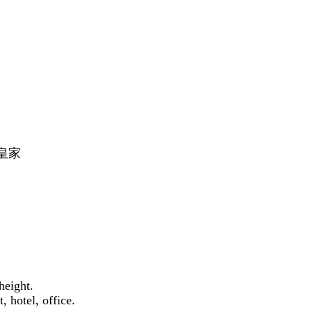
迈皇家
height.
, hotel, office.