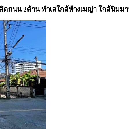
ว ติดถนน 2ด้าน ทำเลใกล้ห้างเมญ่า ใกล้นิมม