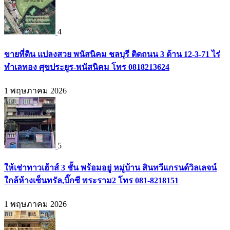
4
ขายที่ดิน แปลงสวย พนัสนิคม ชลบุรี ติดถนน 3 ด้าน 12-3-71 ไร่
ทำเลทอง ศุขประยูร-พนัสนิคม โทร 0818213624
1 พฤษภาคม 2026
5
ให้เช่าทาวเฮ้าส์ 3 ชั้น พร้อมอยู่ หมู่บ้าน สินทวีแกรนด์วิลเลจน์
ใกล้ห้างเซ็นทรัล,บิ๊กซี พระราม2 โทร 081-8218151
1 พฤษภาคม 2026