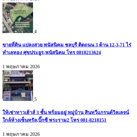
4
ขายที่ดิน แปลงสวย พนัสนิคม ชลบุรี ติดถนน 3 ด้าน 12-3-71 ไร่
ทำเลทอง ศุขประยูร-พนัสนิคม โทร 0818213624
1 พฤษภาคม 2026
5
ให้เช่าทาวเฮ้าส์ 3 ชั้น พร้อมอยู่ หมู่บ้าน สินทวีแกรนด์วิลเลจน์
ใกล้ห้างเซ็นทรัล,บิ๊กซี พระราม2 โทร 081-8218151
1 พฤษภาคม 2026