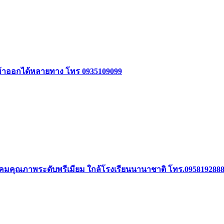
5 เข้าออกได้หลายทาง โทร 0935109099
 ในสังคมคุณภาพระดับพรีเมียม ใกล้โรงเรียนนานาชาติ โทร.095819288