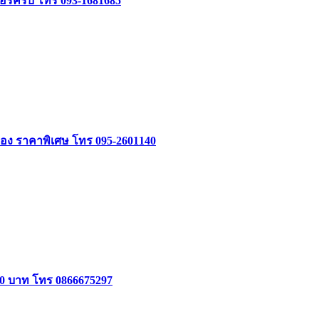
จอร์ครบ โทร 093-1681685
อง ราคาพิเศษ โทร 095-2601140
000 บาท โทร 0866675297