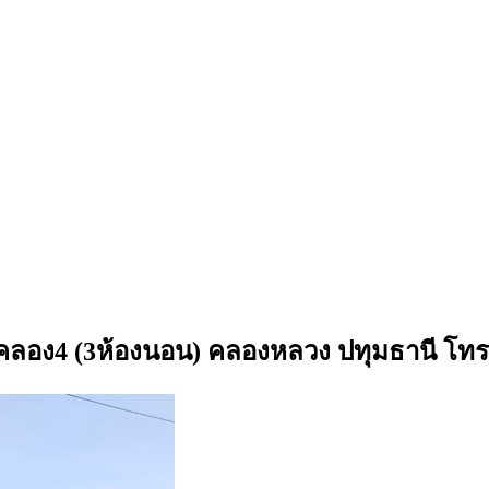
งสิตคลอง4 (3ห้องนอน) คลองหลวง ปทุมธานี โ