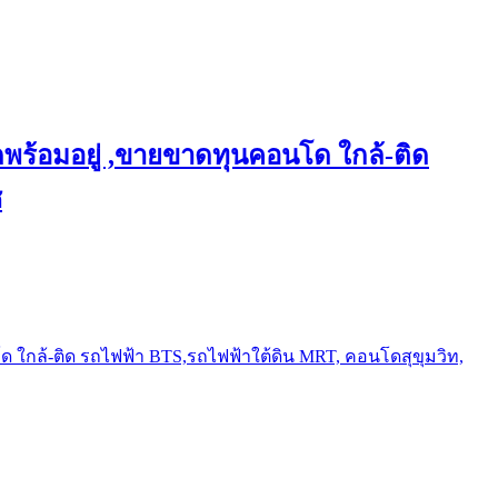
พร้อมอยู่ ,ขายขาดทุนคอนโด ใกล้-ติด
ช
ใกล้-ติด รถไฟฟ้า BTS,รถไฟฟ้าใต้ดิน MRT, คอนโดสุขุมวิท,