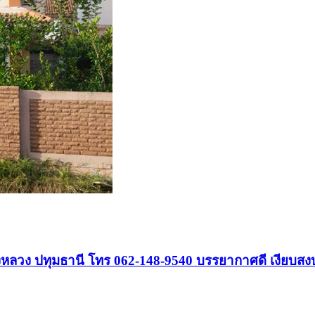
ลองหลวง ปทุมธานี โทร 062-148-9540 บรรยากาศดี เงียบสง