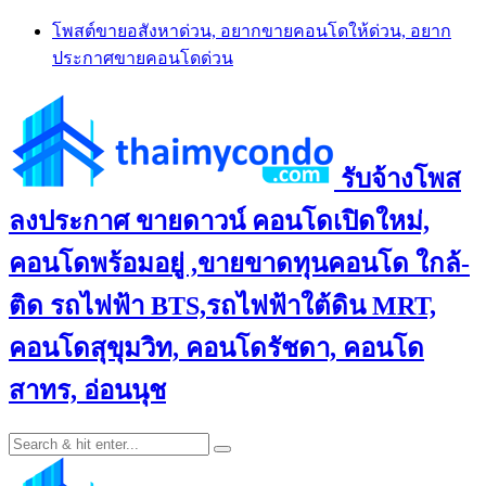
Skip
โพสต์ขายอสังหาด่วน, อยากขายคอนโดให้ด่วน, อยาก
to
ประกาศขายคอนโดด่วน
content
รับจ้างโพส
ลงประกาศ ขายดาวน์ คอนโดเปิดใหม่,
คอนโดพร้อมอยู่ ,ขายขาดทุนคอนโด ใกล้-
ติด รถไฟฟ้า BTS,รถไฟฟ้าใต้ดิน MRT,
คอนโดสุขุมวิท, คอนโดรัชดา, คอนโด
สาทร, อ่อนนุช